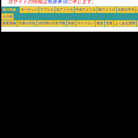
当サイトの情報は
免責事項
に準じます。
海洋気象 :
ヨーロッパ
アフリカ
北アメリカ
中央アメリカ
南アメリカ
北西太平洋
その他
衛星画像
空港の天気
10日間の天気予報
気候
サイクロン
落雷
空港
よくある質問