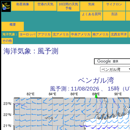
衛星画像
空港の天気
10日間の天気
気候
サイクロン
予報
よくある質問
言語
概要
海洋気象 :
ヨーロッパ
アフリカ
北アメリカ
中央アメリカ
南アメリカ
北西太平洋
その他
海洋気象 : 風予測
ベンガル湾
風予測 : 11/08/2026 、 15時（