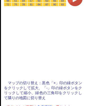
48
51
54
57
60
63
66
69
72
75
78
81
84
87
90
93
マップの切り替え：黒色「×」印の緑ボタン
をクリックして拡大、「-」印の緑ボタンをク
リックして縮小、緑色の三角印をクリックし
て隣りの地図に切り替え