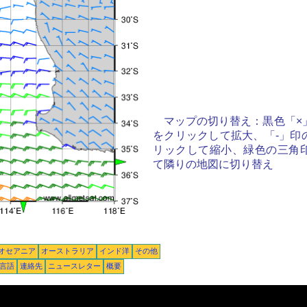
マップの切り替え：黒色「×
をクリックして拡大、「-」印
リックして縮小、緑色の三角
て隣りの地図に切り替え
オセアニア
オーストラリア
インド洋
その他
言語
連絡先
ニュースレター
概要