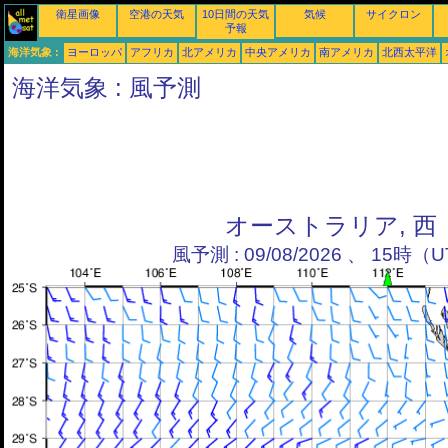
衛星画像
空港の天気
10日間の天気
気候
サイクロン
予報
海洋気象 :
ヨーロッパ
アフリカ
北アメリカ
中央アメリカ
南アメリカ
北西太平洋
海洋気象 : 風予測
オーストラリア, 西
風予測 : 09/08/2026 、 15時（