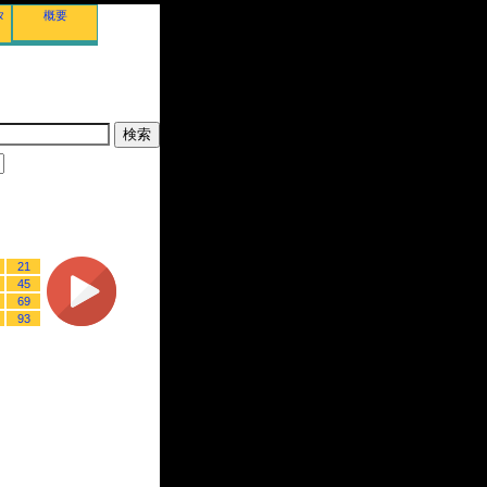
タ
概要
21
45
69
93