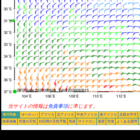
当サイトの情報は
免責事項
に準じます。
海洋気象 :
ヨーロッパ
アフリカ
北アメリカ
中央アメリカ
南アメリカ
北西太平洋
衛星画像
空港の天気
10日間の天気予報
気候
サイクロン
落雷
空港
よくある質問