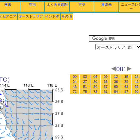
落雷
空港
よくある質問
言語
連絡先
ニュースレ
ー
オセアニア
オーストラリア
インド洋
その他
081
00
03
06
09
12
15
18
UTC）
24
27
30
33
36
39
42
48
51
54
57
60
63
66
72
75
78
81
84
87
90