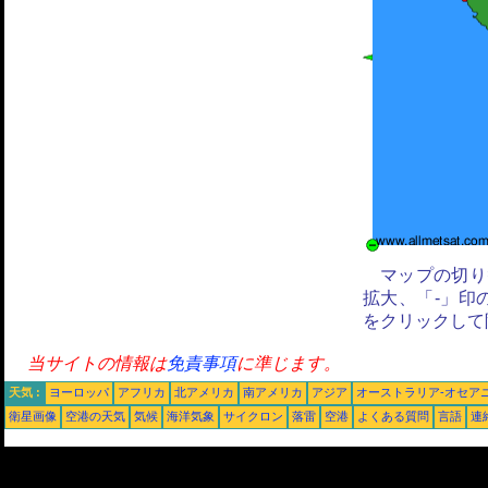
マップの切り
拡大、「-」印
をクリックして
当サイトの情報は
免責事項
に準じます。
天気 :
ヨーロッパ
アフリカ
北アメリカ
南アメリカ
アジア
オーストラリア-オセア
衛星画像
空港の天気
気候
海洋気象
サイクロン
落雷
空港
よくある質問
言語
連