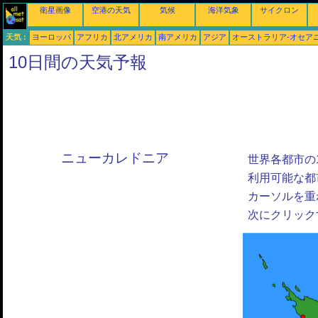
衛星画像
空港の天気
気候
海洋気象
サイクロン
天気 :
ヨーロッパ
アフリカ
北アメリカ
南アメリカ
アジア
オーストラリア-オセア
10日間の天気予報
ニューカレドニア
世界各都市の
利用可能な都
カーソルを重
次にクリック