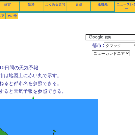
落雷
空港
よくある質問
言語
連絡先
ニュースレ
ー
ニア
その他
都市 :
10日間の天気予報
市は地図上に赤い丸で示す。
ねると都市名を参照できる。
すると天気予報を参照できる。