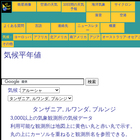
衛星画像
空港の天気
10日間の天気
海洋気象
サイクロン
予報
落雷
空港
よくある質問
言語
連絡先
ニュースレタ
概要
ー
気候 :
ヨーロッパ
アフリカ
北アメリカ
南アメリカ
アジア
オーストラリア-オセア
その他
気候平年値
気候 :
タンザニア, ルワンダ, ブルンジ
3,000以上の気象観測所の気候データ
利用可能な観測所は地図上に黄色い丸と赤い丸で示す。
丸の上にカーソルを重ねると観測所名を参照できる。