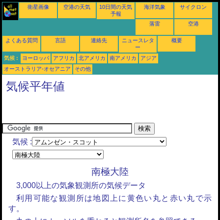
衛星画像
空港の天気
10日間の天気
海洋気象
サイクロン
予報
落雷
空港
よくある質問
言語
連絡先
ニュースレタ
概要
ー
気候 :
ヨーロッパ
アフリカ
北アメリカ
南アメリカ
アジア
オーストラリア-オセアニア
その他
気候平年値
気候 :
南極大陸
3,000以上の気象観測所の気候データ
利用可能な観測所は地図上に黄色い丸と赤い丸で示
す。