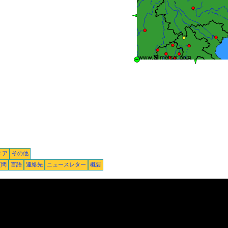
ニア
その他
質問
言語
連絡先
ニュースレター
概要