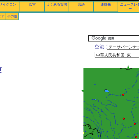
サイクロン
落雷
よくある質問
言語
連絡先
ニュースレ
ー
ニア
その他
空港 :
東