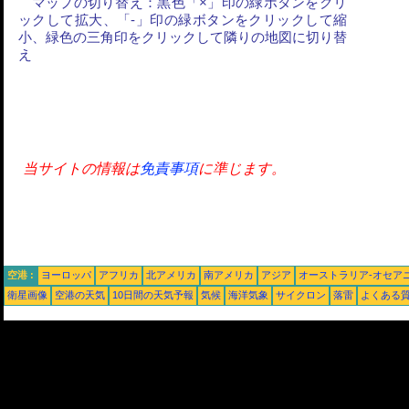
マップの切り替え：黒色「×」印の緑ボタンをクリ
ックして拡大、「-」印の緑ボタンをクリックして縮
小、緑色の三角印をクリックして隣りの地図に切り替
え
当サイトの情報は
免責事項
に準じます。
空港 :
ヨーロッパ
アフリカ
北アメリカ
南アメリカ
アジア
オーストラリア-オセア
衛星画像
空港の天気
10日間の天気予報
気候
海洋気象
サイクロン
落雷
よくある