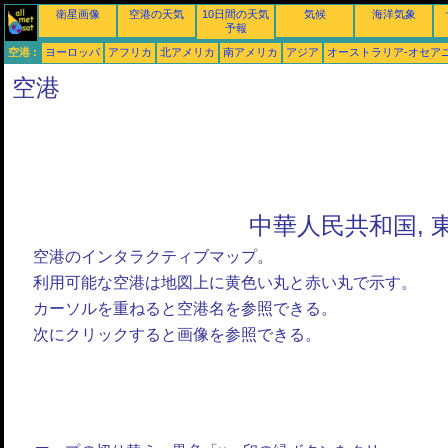
衛星画像
空港の天気
10日間の天気
気候
海洋気象
予報
空港 :
ヨーロッパ
アフリカ
北アメリカ
南アメリカ
アジア
オーストラリア-オセア
空港
中華人民共和国, 
空港のインタラクティブマップ。
利用可能な空港は地図上に黄色い丸と赤い丸で示す。
カーソルを重ねると空港名を参照できる。
次にクリックすると画像を参照できる。