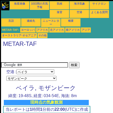
衛星画像
10日間の天気
気候
海洋気象
サイクロン
予報
落雷
空港
よくある質問
言語
連絡先
ニュースレタ
概要
ー
METAR-TAF:
ヨーロッパ
アフリカ
北アメリカ
南アメリカ
アジア
オーストラリア-オセアニア
その他
METAR-TAF
空港 :
ベイラ, モザンビーク
緯度: 19-48S, 経度: 034-54E, 海抜: 8m
現時点の気象観測
当レポートは
1
時間
1
分前の
22:00
(UTC)に作成