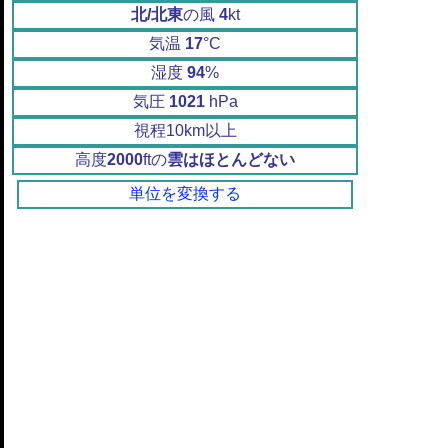
北/北東
の風
4
kt
気温
17
°C
湿度
94
%
気圧
1021
hPa
視程10km以上
高度
2000
ftの
雲はほとんどない
単位を変換する