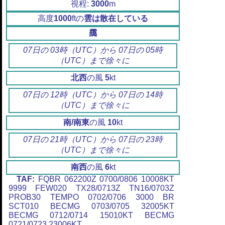
視程:
3000
m
高度
1000
ftの
雲は散在している
靄
07日の 03時（UTC）から 07日の 05時
（UTC）まで徐々に
北西
の風
5
kt
07日の 12時（UTC）から 07日の 14時
（UTC）まで徐々に
南/南東
の風
10
kt
07日の 21時（UTC）から 07日の 23時
（UTC）まで徐々に
南西
の風
6
kt
TAF:
FQBR 062200Z 0700/0806 10008KT
9999 FEW020 TX28/0713Z TN16/0703Z
PROB30 TEMPO 0702/0706 3000 BR
SCT010 BECMG 0703/0705 32005KT
BECMG 0712/0714 15010KT BECMG
0721/0723 23006KT