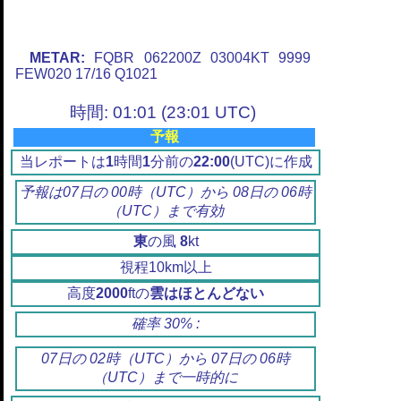
METAR:
FQBR 062200Z 03004KT 9999
FEW020 17/16 Q1021
時間: 01:01 (23:01 UTC)
予報
当レポートは
1
時間
1
分前の
22:00
(UTC)に作成
予報は07日の 00時（UTC）から 08日の 06時
（UTC）まで有効
東
の風
8
kt
視程10km以上
高度
2000
ftの
雲はほとんどない
確率 30% :
07日の 02時（UTC）から 07日の 06時
（UTC）まで一時的に