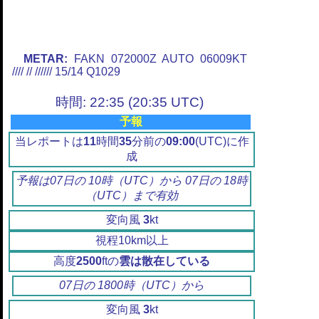
METAR:
FAKN 072000Z AUTO 06009KT
//// // ////// 15/14 Q1029
時間: 22:35 (20:35 UTC)
予報
当レポートは
11
時間
35
分前の
09:00
(UTC)に作
成
予報は07日の 10時（UTC）から 07日の 18時
（UTC）まで有効
変向風
3
kt
視程10km以上
高度
2500
ftの
雲は散在している
07日の 1800時（UTC）から
変向風
3
kt