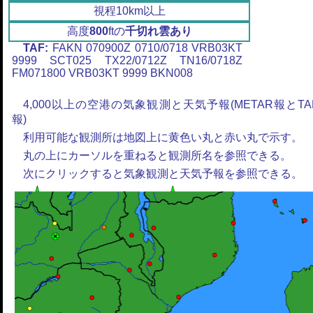
視程10km以上
高度
800
ftの
千切れ雲あり
TAF:
FAKN 070900Z 0710/0718 VRB03KT
9999 SCT025 TX22/0712Z TN16/0718Z
FM071800 VRB03KT 9999 BKN008
4,000以上の空港の気象観測と天気予報(METAR報とTA
報)
利用可能な観測所は地図上に黄色い丸と赤い丸で示す。
丸の上にカーソルを重ねると観測所名を参照できる。
次にクリックすると気象観測と天気予報を参照できる。