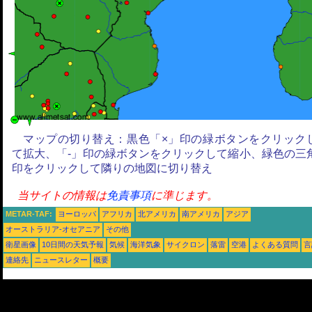
マップの切り替え：黒色「×」印の緑ボタンをクリック
て拡大、「-」印の緑ボタンをクリックして縮小、緑色の三
印をクリックして隣りの地図に切り替え
当サイトの情報は
免責事項
に準じます。
METAR-TAF:
ヨーロッパ
アフリカ
北アメリカ
南アメリカ
アジア
オーストラリア-オセアニア
その他
衛星画像
10日間の天気予報
気候
海洋気象
サイクロン
落雷
空港
よくある質問
言
連絡先
ニュースレター
概要