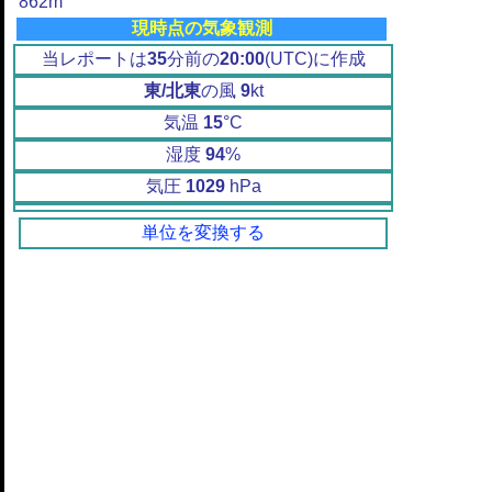
862m
現時点の気象観測
当レポートは
35
分前の
20:00
(UTC)に作成
東/北東
の風
9
kt
気温
15
°C
湿度
94
%
気圧
1029
hPa
単位を変換する