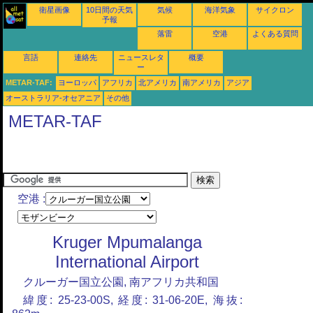
衛星画像
10日間の天気
気候
海洋気象
サイクロン
予報
落雷
空港
よくある質問
言語
連絡先
ニュースレタ
概要
ー
METAR-TAF:
ヨーロッパ
アフリカ
北アメリカ
南アメリカ
アジア
オーストラリア-オセアニア
その他
METAR-TAF
空港 :
Kruger Mpumalanga
International Airport
クルーガー国立公園, 南アフリカ共和国
緯度: 25-23-00S, 経度: 31-06-20E, 海抜: