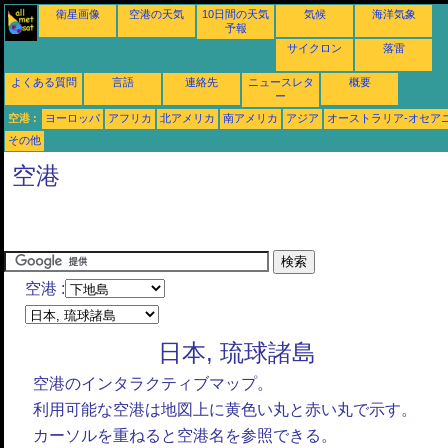
衛星画像
空港の天気
10日間の天気
気候
海洋気象
予報
サイクロン
落雷
よくある質問
言語
連絡先
ニュースレタ
概要
ー
空港 :
ヨーロッパ
アフリカ
北アメリカ
南アメリカ
アジア
オーストラリア-オセア
その他
空港
空港 :
日本, 琉球諸島
空港のインタラクティブマップ。
利用可能な空港は地図上に黄色い丸と赤い丸で示す。
カーソルを重ねると空港名を参照できる。