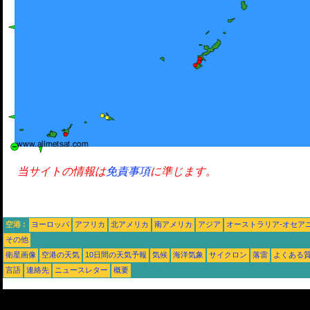
当サイトの情報は
免責事項
に準じます。
空港 :
ヨーロッパ
アフリカ
北アメリカ
南アメリカ
アジア
オーストラリア-オセア
その他
衛星画像
空港の天気
10日間の天気予報
気候
海洋気象
サイクロン
落雷
よくある
言語
連絡先
ニュースレター
概要