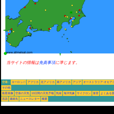
当サイトの情報は
免責事項
に準じます。
空港 :
ヨーロッパ
アフリカ
北アメリカ
南アメリカ
アジア
オーストラリア-オセア
その他
衛星画像
空港の天気
10日間の天気予報
気候
海洋気象
サイクロン
落雷
よくある
言語
連絡先
ニュースレター
概要