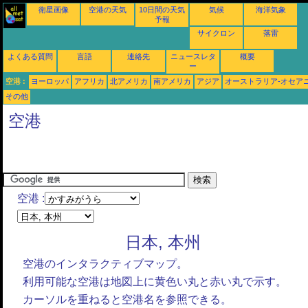
衛星画像
空港の天気
10日間の天気
気候
海洋気象
予報
サイクロン
落雷
よくある質問
言語
連絡先
ニュースレタ
概要
ー
空港 :
ヨーロッパ
アフリカ
北アメリカ
南アメリカ
アジア
オーストラリア-オセア
その他
空港
空港 :
日本, 本州
空港のインタラクティブマップ。
利用可能な空港は地図上に黄色い丸と赤い丸で示す。
カーソルを重ねると空港名を参照できる。