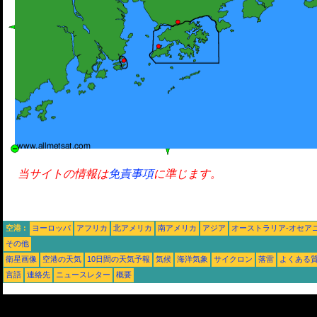
当サイトの情報は
免責事項
に準じます。
空港 :
ヨーロッパ
アフリカ
北アメリカ
南アメリカ
アジア
オーストラリア-オセア
その他
衛星画像
空港の天気
10日間の天気予報
気候
海洋気象
サイクロン
落雷
よくある
言語
連絡先
ニュースレター
概要