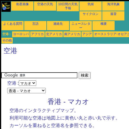
衛星画像
空港の天気
10日間の天気
気候
海洋気象
予報
サイクロン
落雷
よくある質問
言語
連絡先
ニュースレタ
概要
ー
空港 :
ヨーロッパ
アフリカ
北アメリカ
南アメリカ
アジア
オーストラリア-オセア
その他
空港
空港 :
香港 - マカオ
空港のインタラクティブマップ。
利用可能な空港は地図上に黄色い丸と赤い丸で示す。
カーソルを重ねると空港名を参照できる。