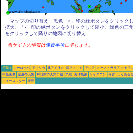
マップの切り替え：黒色「×」印の緑ボタンをクリック
拡大、「-」印の緑ボタンをクリックして縮小、緑色の三
をクリックして隣りの地図に切り替え
当サイトの情報は
免責事項
に準じます。
空港 :
ヨーロッパ
アフリカ
北アメリカ
南アメリカ
アジア
オーストラリア-オセア
衛星画像
空港の天気
10日間の天気予報
気候
海洋気象
サイクロン
落雷
よくある
ニュースレター
概要