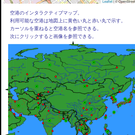
Leaflet
| © OpenStreet
空港のインタラクティブマップ。
利用可能な空港は地図上に黄色い丸と赤い丸で示す。
カーソルを重ねると空港名を参照できる。
次にクリックすると画像を参照できる。