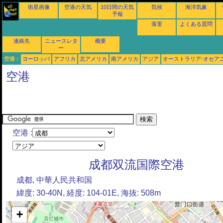
衛星画像
空港の天気
10日間の天気
気候
海洋気象
予報
落雷
よくある質問
連絡先
ニュースレタ
概要
ー
空港 :
ヨーロッパ
アフリカ
北アメリカ
南アメリカ
アジア
オーストラリア-オセア
空港
空港 :
成都双流国際空港
成都, 中華人民共和国
緯度: 30-40N, 経度: 104-01E, 海抜: 508m
+