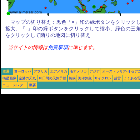
マップの切り替え：黒色「×」印の緑ボタンをクリック
拡大、「-」印の緑ボタンをクリックして縮小、緑色の三
をクリックして隣りの地図に切り替え
当サイトの情報は
免責事項
に準じます。
空港 :
ヨーロッパ
アフリカ
北アメリカ
南アメリカ
アジア
オーストラリア-オセア
衛星画像
空港の天気
10日間の天気予報
気候
海洋気象
サイクロン
落雷
よくある
ニュースレター
概要