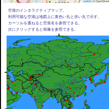
Leaflet
| © OpenStreet
空港のインタラクティブマップ。
利用可能な空港は地図上に黄色い丸と赤い丸で示す。
カーソルを重ねると空港名を参照できる。
次にクリックすると画像を参照できる。