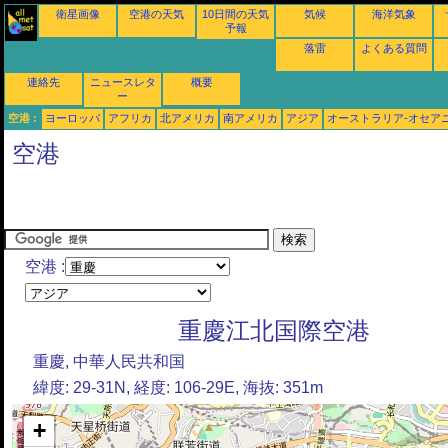
衛星画像
空港の天気
10日間の天気
気候
海洋気象
予報
落雷
よくある質問
連絡先
ニュースレタ
概要
ー
空港 :
ヨーロッパ
アフリカ
北アメリカ
南アメリカ
アジア
オーストラリア-オセア
空港
空港 :
重慶江北国際空港
重慶, 中華人民共和国
緯度: 29-31N, 経度: 106-29E, 海抜: 351m
+