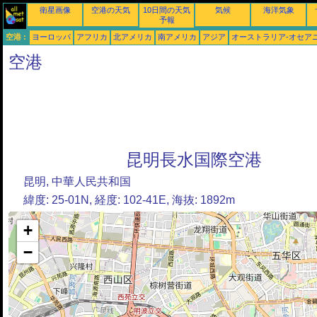
衛星画像
空港の天気
10日間の天気
気候
海洋気象
予報
空港 :
ヨーロッパ
アフリカ
北アメリカ
南アメリカ
アジア
オーストラリア-オセア
空港
昆明長水国際空港
昆明, 中華人民共和国
緯度: 25-01N, 経度: 102-41E, 海抜: 1892m
+
−