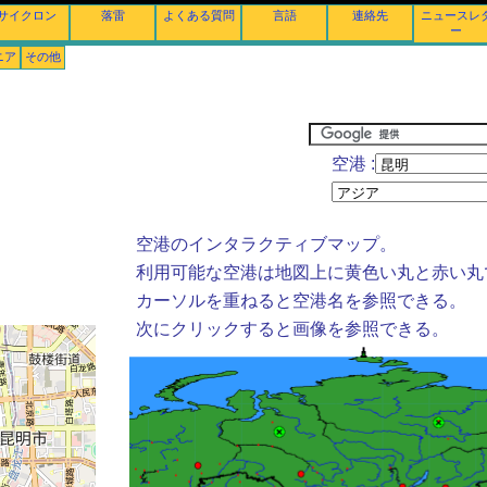
サイクロン
落雷
よくある質問
言語
連絡先
ニュースレ
ー
ニア
その他
空港 :
空港のインタラクティブマップ。
利用可能な空港は地図上に黄色い丸と赤い丸
カーソルを重ねると空港名を参照できる。
次にクリックすると画像を参照できる。