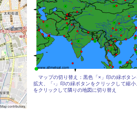
マップの切り替え：黒色「×」印の緑ボタン
拡大、「-」印の緑ボタンをクリックして縮小
をクリックして隣りの地図に切り替え
Map contributors