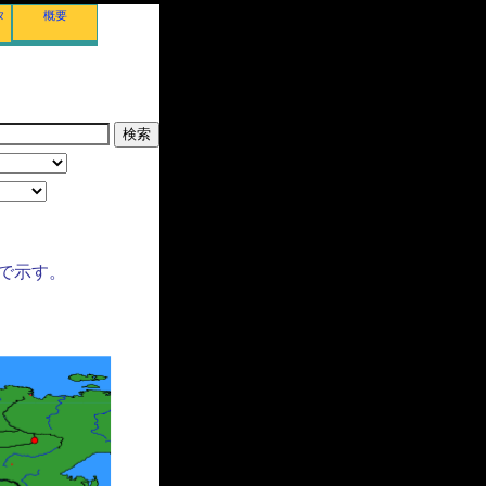
タ
概要
で示す。