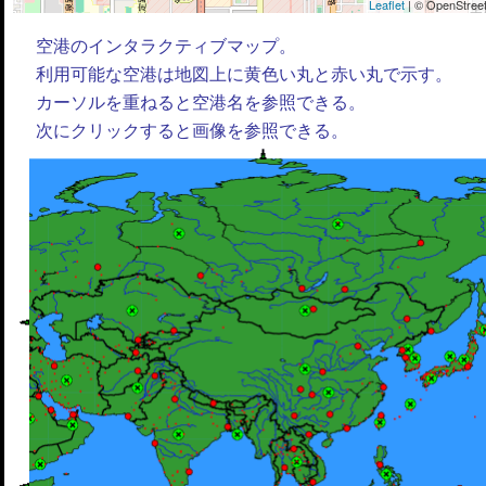
Leaflet
| © OpenStreet
空港のインタラクティブマップ。
利用可能な空港は地図上に黄色い丸と赤い丸で示す。
カーソルを重ねると空港名を参照できる。
次にクリックすると画像を参照できる。