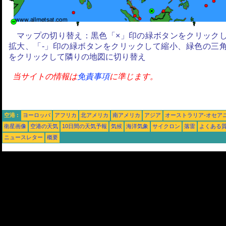
マップの切り替え：黒色「×」印の緑ボタンをクリック
拡大、「-」印の緑ボタンをクリックして縮小、緑色の三
をクリックして隣りの地図に切り替え
当サイトの情報は
免責事項
に準じます。
空港 :
ヨーロッパ
アフリカ
北アメリカ
南アメリカ
アジア
オーストラリア-オセア
衛星画像
空港の天気
10日間の天気予報
気候
海洋気象
サイクロン
落雷
よくある
ニュースレター
概要