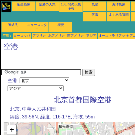
衛星画像
空港の天気
10日間の天気
気候
海洋気象
予報
落雷
よくある質問
連絡先
ニュースレタ
概要
ー
空港 :
ヨーロッパ
アフリカ
北アメリカ
南アメリカ
アジア
オーストラリア-オセア
空港
空港 :
北京首都国際空港
北京, 中華人民共和国
緯度: 39-56N, 経度: 116-17E, 海抜: 55m
+