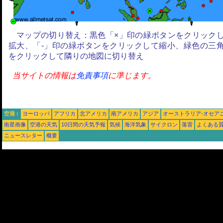
マップの切り替え：黒色「×」印の緑ボタンをクリック
拡大、「-」印の緑ボタンをクリックして縮小、緑色の三
をクリックして隣りの地図に切り替え
当サイトの情報は
免責事項
に準じます。
空港 :
ヨーロッパ
アフリカ
北アメリカ
南アメリカ
アジア
オーストラリア-オセア
衛星画像
空港の天気
10日間の天気予報
気候
海洋気象
サイクロン
落雷
よくある
ニュースレター
概要