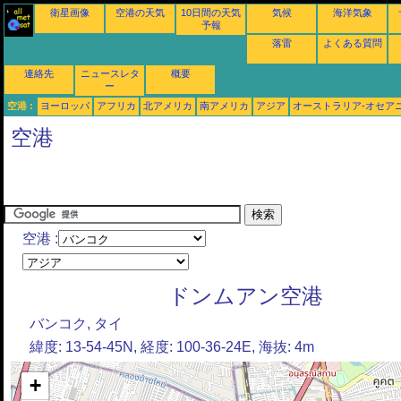
衛星画像
空港の天気
10日間の天気
気候
海洋気象
予報
落雷
よくある質問
連絡先
ニュースレタ
概要
ー
空港 :
ヨーロッパ
アフリカ
北アメリカ
南アメリカ
アジア
オーストラリア-オセア
空港
空港 :
ドンムアン空港
バンコク, タイ
緯度: 13-54-45N, 経度: 100-36-24E, 海抜: 4m
+