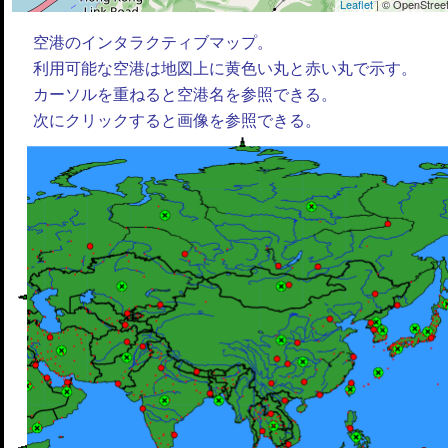
Leaflet
| © OpenStreet
空港のインタラクティブマップ。
利用可能な空港は地図上に黄色い丸と赤い丸で示す。
カーソルを重ねると空港名を参照できる。
次にクリックすると画像を参照できる。