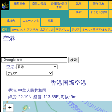
衛星画像
空港の天気
10日間の天気
気候
海洋気象
予報
落雷
よくある質問
連絡先
ニュースレタ
概要
ー
空港 :
ヨーロッパ
アフリカ
北アメリカ
南アメリカ
アジア
オーストラリア-オセア
空港
空港 :
香港国際空港
香港, 中華人民共和国
緯度: 22-19N, 経度: 113-55E, 海抜: 9m
+