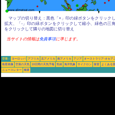
マップの切り替え：黒色「×」印の緑ボタンをクリック
拡大、「-」印の緑ボタンをクリックして縮小、緑色の三
をクリックして隣りの地図に切り替え
当サイトの情報は
免責事項
に準じます。
空港 :
ヨーロッパ
アフリカ
北アメリカ
南アメリカ
アジア
オーストラリア-オセア
衛星画像
空港の天気
10日間の天気予報
気候
海洋気象
サイクロン
落雷
よくある
ニュースレター
概要