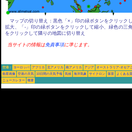
マップの切り替え：黒色「×」印の緑ボタンをクリック
拡大、「-」印の緑ボタンをクリックして縮小、緑色の三
をクリックして隣りの地図に切り替え
当サイトの情報は
免責事項
に準じます。
空港 :
ヨーロッパ
アフリカ
北アメリカ
南アメリカ
アジア
オーストラリア-オセア
衛星画像
空港の天気
10日間の天気予報
気候
海洋気象
サイクロン
落雷
よくある
ニュースレター
概要