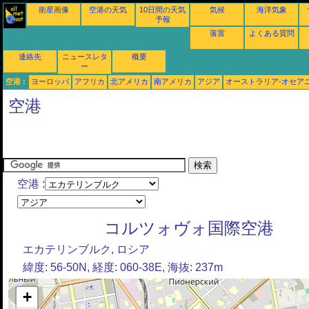
衛星画像
空港の天気
10日間の天気
気候
海洋気象
予報
落雷
よくある質問
連絡先
ニュースレタ
概要
ー
空港 :
ヨーロッパ
アフリカ
北アメリカ
南アメリカ
アジア
オーストラリア-オセア
空港
空港 :
コルツォヴォ国際空港
エカテリンブルク, ロシア
緯度: 56-50N, 経度: 060-38E, 海抜: 237m
+