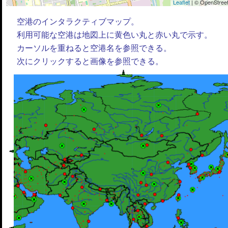
Leaflet
| © OpenStreet
空港のインタラクティブマップ。
利用可能な空港は地図上に黄色い丸と赤い丸で示す。
カーソルを重ねると空港名を参照できる。
次にクリックすると画像を参照できる。