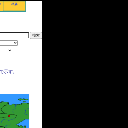
タ
概要
で示す。