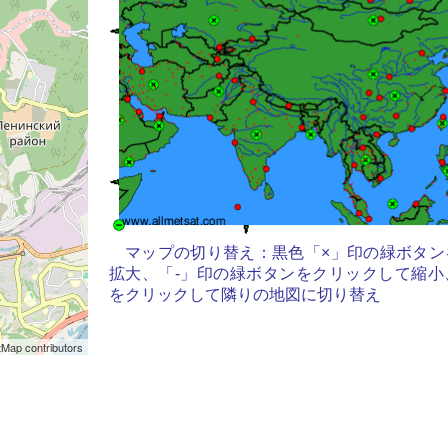
マップの切り替え：黒色「×」印の緑ボタン
拡大、「-」印の緑ボタンをクリックして縮小
をクリックして隣りの地図に切り替え
Map contributors