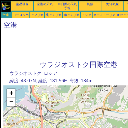
衛星画像
空港の天気
10日間の天気
気候
海洋気象
予報
空港 :
ヨーロッパ
アフリカ
北アメリカ
南アメリカ
アジア
オーストラリア-オセア
空港
ウラジオストク国際空港
ウラジオストク, ロシア
緯度: 43-07N, 経度: 131-56E, 海抜: 184m
+
−