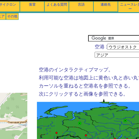
サイクロン
落雷
よくある質問
言語
連絡先
ニュースレ
ー
ニア
その他
空港 :
空港のインタラクティブマップ。
利用可能な空港は地図上に黄色い丸と赤い丸
カーソルを重ねると空港名を参照できる。
次にクリックすると画像を参照できる。