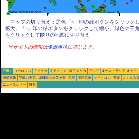
マップの切り替え：黒色「×」印の緑ボタンをクリック
拡大、「-」印の緑ボタンをクリックして縮小、緑色の三
をクリックして隣りの地図に切り替え
当サイトの情報は
免責事項
に準じます。
空港 :
ヨーロッパ
アフリカ
北アメリカ
南アメリカ
アジア
オーストラリア-オセア
衛星画像
空港の天気
10日間の天気予報
気候
海洋気象
サイクロン
落雷
よくある
ニュースレター
概要