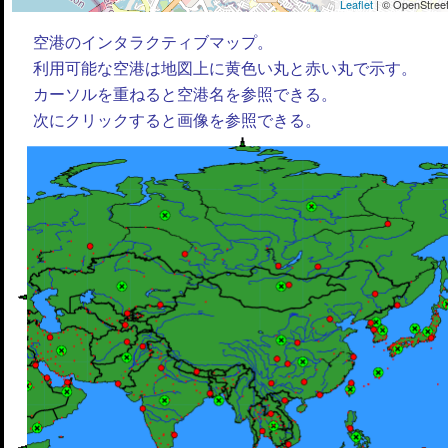
Leaflet
| © OpenStreet
空港のインタラクティブマップ。
利用可能な空港は地図上に黄色い丸と赤い丸で示す。
カーソルを重ねると空港名を参照できる。
次にクリックすると画像を参照できる。