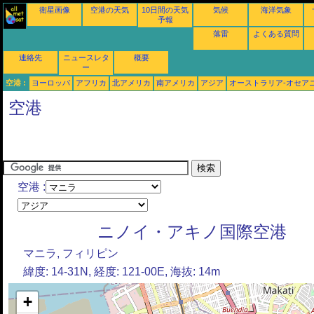
衛星画像
空港の天気
10日間の天気
気候
海洋気象
予報
落雷
よくある質問
連絡先
ニュースレタ
概要
ー
空港 :
ヨーロッパ
アフリカ
北アメリカ
南アメリカ
アジア
オーストラリア-オセア
空港
空港 :
ニノイ・アキノ国際空港
マニラ, フィリピン
緯度: 14-31N, 経度: 121-00E, 海抜: 14m
+