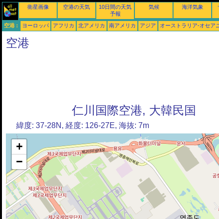
衛星画像
空港の天気
10日間の天気
気候
海洋気象
予報
空港 :
ヨーロッパ
アフリカ
北アメリカ
南アメリカ
アジア
オーストラリア-オセア
空港
仁川国際空港, 大韓民国
緯度: 37-28N, 経度: 126-27E, 海抜: 7m
+
−