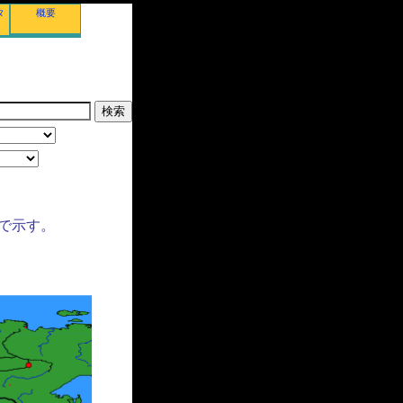
タ
概要
で示す。