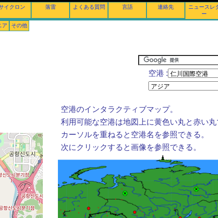
サイクロン
落雷
よくある質問
言語
連絡先
ニュースレ
ー
ニア
その他
空港 :
空港のインタラクティブマップ。
利用可能な空港は地図上に黄色い丸と赤い丸
カーソルを重ねると空港名を参照できる。
次にクリックすると画像を参照できる。