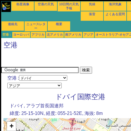
衛星画像
空港の天気
10日間の天気
気候
海洋気象
予報
落雷
よくある質問
連絡先
ニュースレタ
概要
ー
空港 :
ヨーロッパ
アフリカ
北アメリカ
南アメリカ
アジア
オーストラリア-オセア
空港
空港 :
ドバイ国際空港
ドバイ, アラブ首長国連邦
緯度: 25-15-10N, 経度: 055-21-52E, 海抜: 8m
+