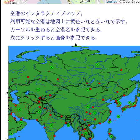
Leaflet
| © OpenStreet
空港のインタラクティブマップ。
利用可能な空港は地図上に黄色い丸と赤い丸で示す。
カーソルを重ねると空港名を参照できる。
次にクリックすると画像を参照できる。