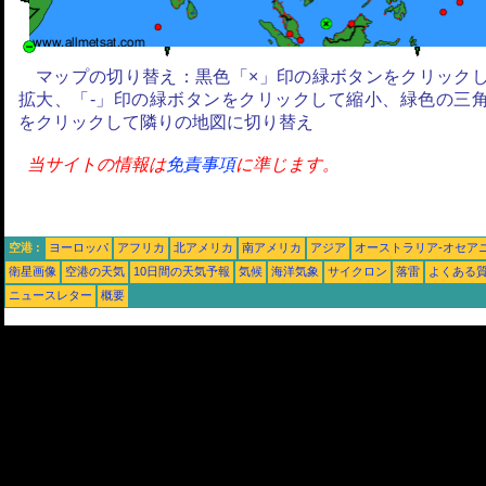
マップの切り替え：黒色「×」印の緑ボタンをクリック
拡大、「-」印の緑ボタンをクリックして縮小、緑色の三
をクリックして隣りの地図に切り替え
当サイトの情報は
免責事項
に準じます。
空港 :
ヨーロッパ
アフリカ
北アメリカ
南アメリカ
アジア
オーストラリア-オセア
衛星画像
空港の天気
10日間の天気予報
気候
海洋気象
サイクロン
落雷
よくある
ニュースレター
概要